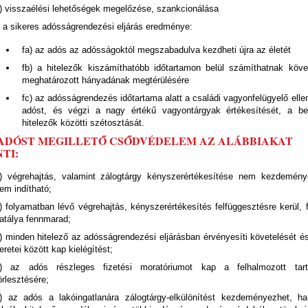
) visszaélési lehetőségek megelőzése, szankcionálása
) a sikeres adósságrendezési eljárás eredménye:
fa) az adós az adósságoktól megszabadulva kezdheti újra az életét
fb) a hitelezők kiszámíthatóbb időtartamon belül számíthatnak köve
meghatározott hányadának megtérülésére
fc) az adósságrendezés időtartama alatt a családi vagyonfelügyelő elle
adóst, és végzi a nagy értékű vagyontárgyak értékesítését, a be
hitelezők közötti szétosztását.
Z ADÓST MEGILLETŐ CSŐDVÉDELEM AZ ALÁBBIAKAT
TI:
) végrehajtás, valamint zálogtárgy kényszerértékesítése nem kezdemény
em indítható;
) folyamatban lévő végrehajtás, kényszerértékesítés felfüggesztésre kerül, 
atálya fennmarad;
) minden hitelező az adósságrendezési eljárásban érvényesíti követelését é
eretei között kap kielégítést;
) az adós részleges fizetési moratóriumot kap a felhalmozott tar
örlesztésére;
) az adós a lakóingatlanára zálogtárgy-elkülönítést kezdeményezhet, h