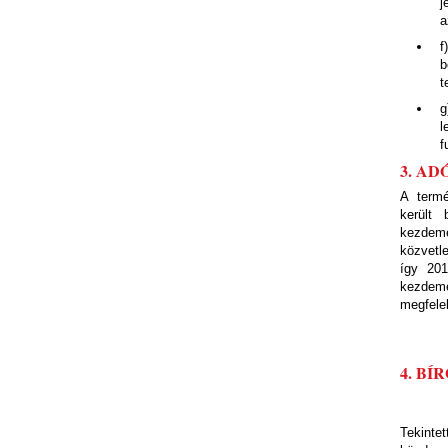
j
a
f
b
t
g
l
f
3. A
A termé
került
kezdemé
közvetl
így 201
kezdemén
megfele
4. B
Tekinte