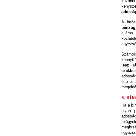
küzden
kénysz
adósság
A bírós
pénzügy
eljárás
közhite
egyezség
Számolni
könnyít
lesz r
ezekbe
adósság
érje el
megoldás
5. B
Ha a bí
olyan p
adósság
felügye
megkísér
egyezsé