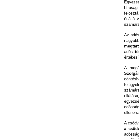
Egyezs
bíróság
feloszt
önálló 
számára
Az adós
nagyob
megtart
adós
t
értékesí
A magán
Szolgál
döntés
felügye
számára
ellátás
egyezsé
adósság
ellenőri
A csőd
a csőd
adósságr