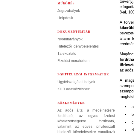
törvény
MŰKÖDÉS
elfogadt
Jogszabályok
8-ai, 1
Helpdesk
A törvé
kikerül
DOKUMENTUMTÁR
bevezet
állami 
Nyomtatványok
eredmén
Hitelezői igénybejelentes
Tájékoztató
Magánc
fordít
Fizetési moratórium
törlesz
az adós
FŐHITELEZŐI INFORMÁCIÓK
A magán
Ügyfélszolgálati helyek
szempon
KHR adatközléshez
szempo
megfelel
KÖZLEMÉNYEK
a
Az adós által a megélhetésre
b
fordítható, az egyes fizetési
kötelezettségekre fordítható,
c
valamint az egyes privilegizált
d
hitelezői követelésekre vonatkozó