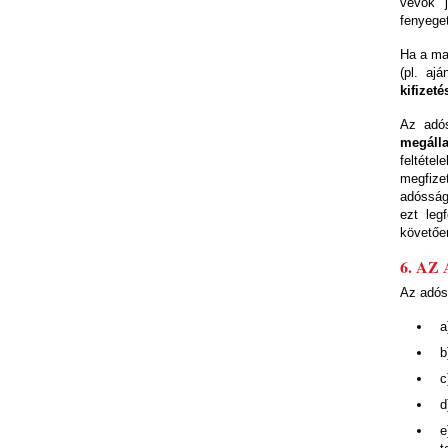
vevők j
fenyeget
Ha a ma
(pl. aj
kifizet
Az ad
megálla
feltéte
megfiz
adósság
ezt leg
követőe
6. A
Az adóss
a
b
c
d
e