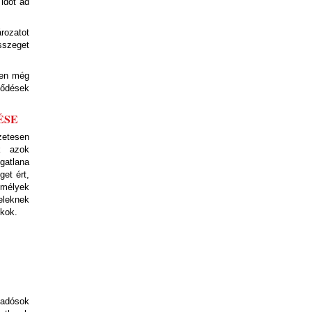
 időt ad
rozatot
sszeget
ben még
ződések
ÉSE
zetesen
k azok
gatlana
et ért,
emélyek
eleknek
okok.
-adósok