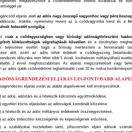
ogellenes megtévesztése a csődvédelemből történő kizárással és bünt
ettséggel jár.
gáncsőd eljárás alatt
az adós nagy összegű vagyonhoz vagy pénzösszeg
ándékozás, öröklés, nyeremény révén) az a csődvagyonba kerül és a
hi
ésének fedezetét szolgálja
.
óst
csak a csődegyezségben vagy bírósági adósságtörlesztési határo
pított kötelezettségek végrehajtását követően
és a törvényben meghat
lek teljesítése esetén fogja a bíróság mentesíteni a fennmaradó tar
etése alól, ezért az adós tehát érdekelt a csődegyezség betartásá
rendezés időszaka nem lehet több 5 évnél, kivételesen méltányolható esetbe
feljebb 2 évvel meghosszabbítani. Az eljárás megszüntetését vagy befe
n az adós újabb csődvédelmet leghamarabb csak 10 év múlva kezdeményezh
Z ADÓSSÁGRENDEZÉSI ELJÁRÁS LEGFONTOSABB ALAPE
ágrendezési eljárás során az alábbi alapelveknek kell érvényesülniük:
) az adós, adóstárs és a hitelezők kölcsönös együttműködése,
) egyetlen közös eljárásban az adósságok koordinált kifizetése,
) a hitelezők és az adós méltányos érdekeinek összeegyeztetése,
) az adós törlesztési készségének és képességének erősítése,
) a szabályokat tiszteletben tartó, jóhiszeműen eljáró adósok szám