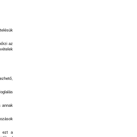
telésük
nőrzi az
vételek
ezhető,
foglalás
s annak
tozások
a ezt a