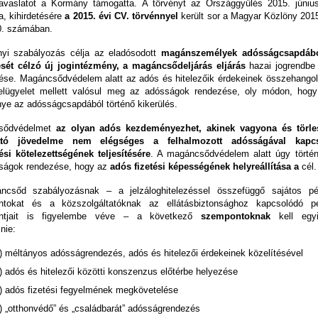
javaslatot a Kormány támogatta. A törvényt az Országgyűlés 2015. júniu
a, kihirdetésére
a 2015. évi CV. törvénnyel
került sor a Magyar Közlöny 2015.
00. számában.
nyi szabályozás célja az eladósodott
magánszemélyek adósságcsapdábó
ését célzó új jogintézmény, a magáncsődeljárás eljárás
hazai jogrendbe 
ése. Magáncsődvédelem alatt az adós és hitelezőik érdekeinek összehangol
felügyelet mellett valósul meg az adósságok rendezése, oly módon, hog
ye az adósságcsapdából történő kikerülés.
sődvédelmet
az olyan adós kezdeményezhet, akinek vagyona és törle
ható jövedelme nem elégséges a felhalmozott adósságával kapcs
tési kötelezettségének teljesítésére
. A magáncsődvédelem alatt úgy törté
ságok rendezése, hogy az
adós fizetési képességének helyreállítása a
cél.
csőd szabályozásnak – a jelzáloghitelezéssel összefüggő sajátos pé
tokat és a közszolgáltatóknak az ellátásbiztonsághoz kapcsolódó p
ntjait is figyelembe véve – a következő
szempontoknak
kell egyi
nie:
) méltányos adósságrendezés, adós és hitelezői érdekeinek közelítésével
) adós és hitelezői közötti konszenzus előtérbe helyezése
) adós fizetési fegyelmének megkövetelése
) „otthonvédő” és „családbarát” adósságrendezés