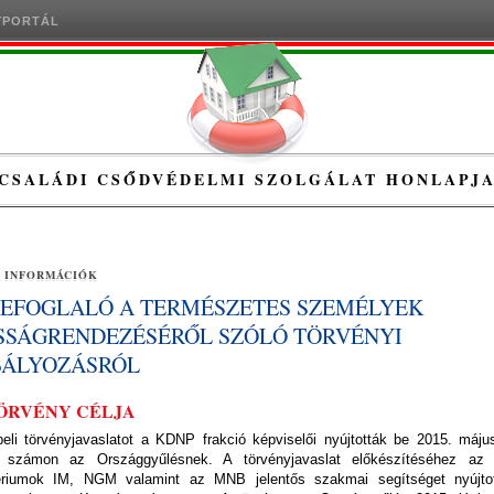
YPORTÁL
CSALÁDI CSŐDVÉDELMI SZOLGÁLAT HONLAPJ
 INFORMÁCIÓK
EFOGLALÓ A TERMÉSZETES SZEMÉLYEK
SSÁGRENDEZÉSÉRŐL SZÓLÓ TÖRVÉNYI
BÁLYOZÁSRÓL
TÖRVÉNY CÉLJA
beli törvényjavaslatot a KDNP frakció képviselői nyújtották be 2015. máju
 számon az Országgyűlésnek. A törvényjavaslat előkészítéséhez az é
ériumok IM, NGM valamint az MNB jelentős szakmai segítséget nyújto