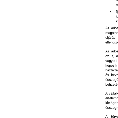
t
m
f
k
k
Az adós
magatar
eljárás
ellenőrzé
Az adós
az is, 
vagyoni
képezik
háztart
és bevét
összegű
befizeté
A válla
értelem
kielégí
összeg 
A törv