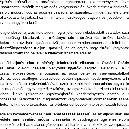
égkötés hiányában a törvényben meghatározott követelményeket érvé
i határozattal történik meg az adós vagyonának és jövedelmének a hitelezők 
ása oly módon, hogy az adós és családja lakhatásához, mindennapi életvitelé
vállalkozása folytatásához minimálisan szükséges vagyon és jövedelem 
 visszahagyásra kerül.
ságrendezési eljárás keretében még a jelentősen eladósodott családok szá
b lehetőség kínálkozik a
méltányolható mértékű és értékű lakástu
ására
, mint az ilyen eljáráson kívül, de ennek mindenképpen az a feltétele,
örlesztőképességet tudjon igazolni
, és az egyéb nagy értékű vagyontá
téséből származó bevételt a hitelezők számára adja át.
csőd eljárás alatt a bíróság feladatainak ellátását a
Családi Csődv
at
által kijelölt
családi vagyonfelügyelők
segítik. Feladatuk a bí
hozatal előkészítése, támogatása, az adós pénz- és vagyongazdálko
lete, az adós esetleges visszaélései esetén eljárások kezdeményezése, a hi
 a követeléseik nyilvántartásával, azok kezelésével kapcsolatos egyes fe
a, a magáncsőd-egyezség előkészítése, az egyezségkötési eljárás lebonyolít
gben, illetve (sikertelen egyezségkötési kezdeményezés esetén a b
törlesztési határozatban) meghatározott vagyontárgyak jogszabályban szabál
zhető, nyilvános értékesítése, az értékesítési bevétel hitelezők közötti felosz
védelem kezdeményezése
nem lehet visszaélésszerű
, és az eljárás alatt
se
védelemmel csalárd módon visszaélni
. A csődvagyon jogellenes elvon
endezésre felhasználandó jövedelem eltitkolása, a hitelezők és az eljárásba