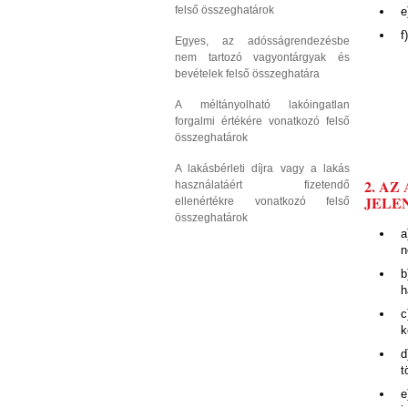
felső összeghatárok
e
f
Egyes, az adósságrendezésbe
nem tartozó vagyontárgyak és
bevételek felső összeghatára
A méltányolható lakóingatlan
forgalmi értékére vonatkozó felső
összeghatárok
A lakásbérleti díjra vagy a lakás
2. A
használatáért fizetendő
JELEN
ellenértékre vonatkozó felső
összeghatárok
a
n
b
h
c
k
d
t
e