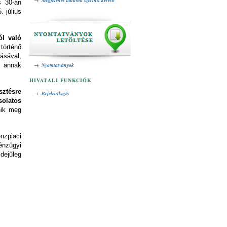
Megjelenés dátuma szerinti kereső
s 30-án
 július
l való
történő
ásával,
y annak
Nyomtatványok
HIVATALI FUNKCIÓK
sztésre
Bejelentkezés
olatos
nik meg
nzpiaci
énzügyi
dejűleg