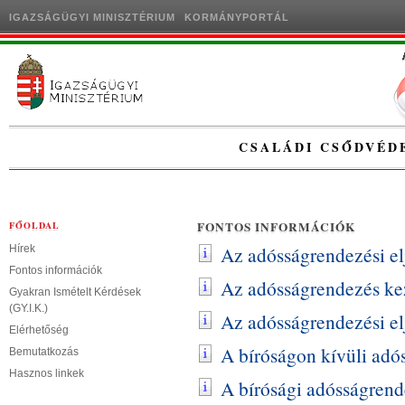
IGAZSÁGÜGYI MINISZTÉRIUM
KORMÁNYPORTÁL
CSALÁDI CSŐDVÉD
FONTOS INFORMÁCIÓK
FŐOLDAL
Az adósságrendezési elj
Hírek
Fontos információk
Az adósságrendezés ke
Gyakran Ismételt Kérdések
(GY.I.K.)
Az adósságrendezési elj
Elérhetőség
A bíróságon kívüli adós
Bemutatkozás
Hasznos linkek
A bírósági adósságrende