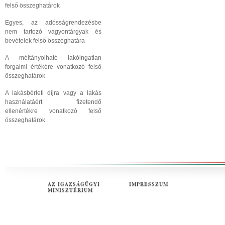
felső összeghatárok
Egyes, az adósságrendezésbe
nem tartozó vagyontárgyak és
bevételek felső összeghatára
A méltányolható lakóingatlan
forgalmi értékére vonatkozó felső
összeghatárok
A lakásbérleti díjra vagy a lakás
használatáért fizetendő
ellenértékre vonatkozó felső
összeghatárok
AZ IGAZSÁGÜGYI
IMPRESSZUM
MINISZTÉRIUM