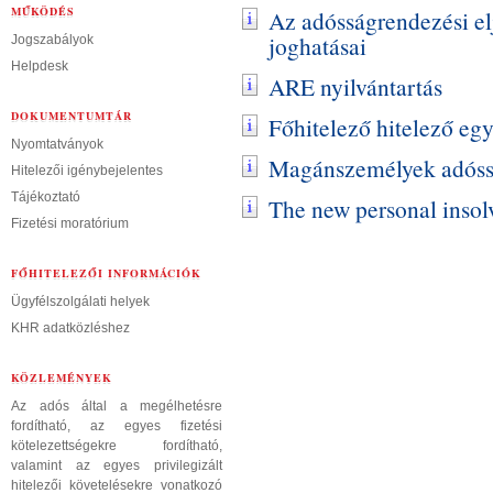
MŰKÖDÉS
Az adósságrendezési e
joghatásai
Jogszabályok
Helpdesk
ARE nyilvántartás
DOKUMENTUMTÁR
Főhitelező hitelező eg
Nyomtatványok
Magánszemélyek adóssá
Hitelezői igénybejelentes
Tájékoztató
The new personal inso
Fizetési moratórium
FŐHITELEZŐI INFORMÁCIÓK
Ügyfélszolgálati helyek
KHR adatközléshez
KÖZLEMÉNYEK
Az adós által a megélhetésre
fordítható, az egyes fizetési
kötelezettségekre fordítható,
valamint az egyes privilegizált
hitelezői követelésekre vonatkozó