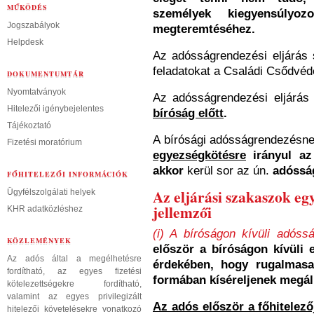
MŰKÖDÉS
személyek kiegyensúlyoz
Jogszabályok
megteremtéséhez.
Helpdesk
Az adósságrendezési eljárás 
feladatokat a Családi Csődvédel
DOKUMENTUMTÁR
Nyomtatványok
Az adósságrendezési eljárás
Hitelezői igénybejelentes
bíróság előtt
.
Tájékoztató
A bírósági adósságrendezésnek
Fizetési moratórium
egyezségkötésre
irányul az 
akkor
kerül sor az ún.
adósság
FŐHITELEZŐI INFORMÁCIÓK
Az eljárási szakaszok eg
Ügyfélszolgálati helyek
jellemzői
KHR adatközléshez
(i) A bíróságon kívüli adóss
KÖZLEMÉNYEK
először a bíróságon kívüli 
Az adós által a megélhetésre
érdekében, hogy rugalmasab
fordítható, az egyes fizetési
formában kíséreljenek megál
kötelezettségekre fordítható,
valamint az egyes privilegizált
Az adós először a főhitelező
hitelezői követelésekre vonatkozó