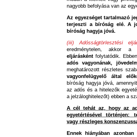
nagyobb befolyása van az eg
Az egyezséget tartalmazó je
terjeszti a bíróság elé. A
bíróság hagyja jóvá.
(iii) Adósságtörlesztési eljá
eredménytelen, akkor a 
eljárásként
folytatódik. Ebb
adós vagyonának, jövedelm
meghatározott részletes sza
vagyonfelügyelő által elők
bíróság hagyja jóvá, amennyib
az adós és a hitelezők egyet
a jelzáloghitelezőt) ebben a 
A cél tehát az, hogy az a
egyetértésével történjen: 
vagy részleges konszenzussal
Ennek hiányában azonban 