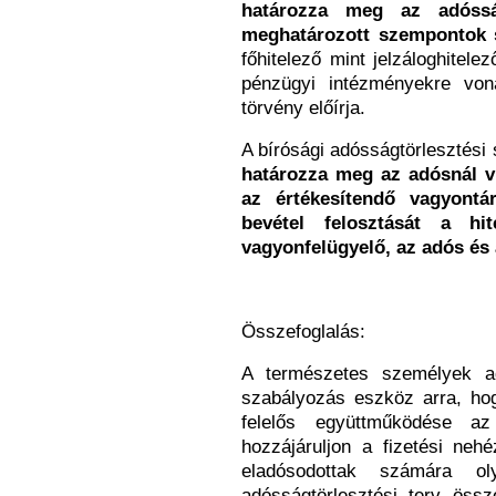
határozza meg az adósság
meghatározott szempontok 
főhitelező mint jelzáloghitel
pénzügyi intézményekre von
törvény előírja.
A bírósági adósságtörlesztés
határozza meg az adósnál v
az értékesítendő vagyontár
bevétel felosztását a hi
vagyonfelügyelő, az adós és a
Összefoglalás:
A természetes személyek ad
szabályozás eszköz arra, ho
felelős együttműködése az 
hozzájáruljon a fizetési neh
eladósodottak számára ol
adósságtörlesztési terv össz