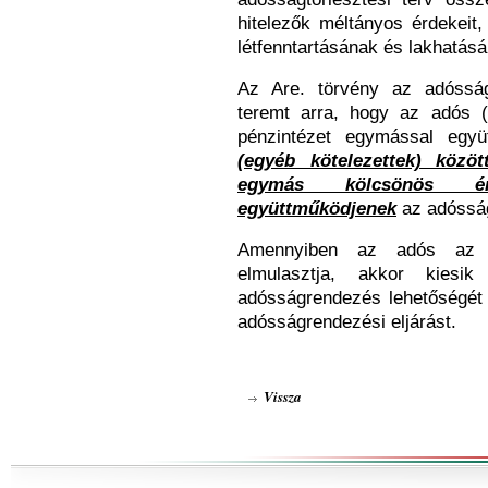
hitelezők méltányos érdekeit
létfenntartásának és lakhatásá
Az Are. törvény az adósság
teremt arra, hogy az adós (
pénzintézet egymással eg
(egyéb kötelezettek) közöt
egymás kölcsönös érd
együttműködjenek
az adósság
Amennyiben az adós az Ar
elmulasztja, akkor kiesik
adósságrendezés lehetőségét e
adósságrendezési eljárást.
Vissza