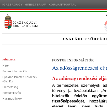
IGAZSÁGÜGYI MINISZTÉRIUM
KORMÁNYPORTÁL
CSALÁDI CSŐDVÉD
FONTOS INFORMÁCIÓK
FŐOLDAL
Az adósságrendezési eljá
Hírek
Fontos információk
Az adósságrendezési eljá
Gyakran Ismételt Kérdések
(GY.I.K.)
A természetes személyek ad
Elérhetőség
törvény (a továbbiakban: „Ar
Bemutatkozás
hitelezők felelős együtt
Hasznos linkek
fizetőképességét, hozzájár
eleget tenni nem tudó, 