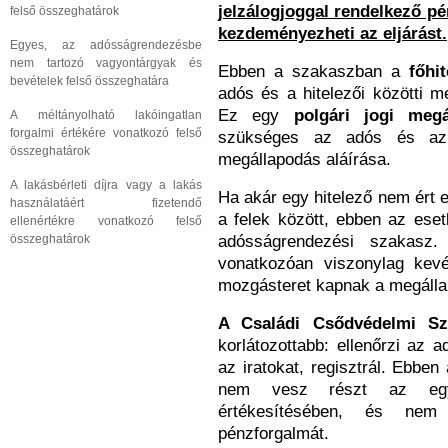
jelzálogjoggal rendelkező pé
felső összeghatárok
kezdeményezheti az eljárást.
Egyes, az adósságrendezésbe
nem tartozó vagyontárgyak és
Ebben a szakaszban a
főhi
bevételek felső összeghatára
adós és a hitelezői közötti 
Ez egy
polgári jogi megá
A méltányolható lakóingatlan
forgalmi értékére vonatkozó felső
szükséges az adós és az
összeghatárok
megállapodás aláírása.
A lakásbérleti díjra vagy a lakás
Ha akár egy hitelező nem ért 
használatáért fizetendő
a felek között, ebben az eset
ellenértékre vonatkozó felső
adósságrendezési szakasz
összeghatárok
vonatkozóan viszonylag kevé
mozgásteret kapnak a megáll
A Családi Csődvédelmi Szo
korlátozottabb: ellenőrzi az 
az iratokat, regisztrál. Ebbe
nem vesz részt az egye
értékesítésében, és nem
pénzforgalmát.