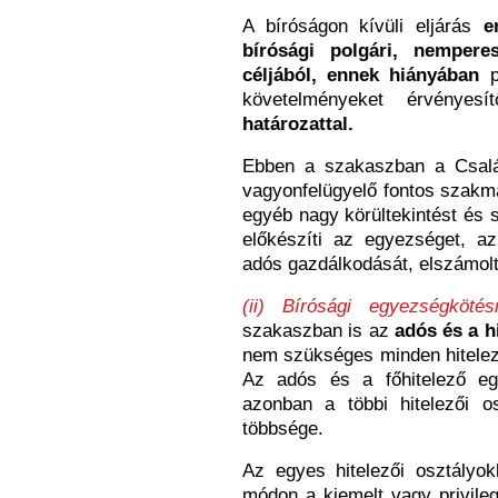
A bíróságon kívüli eljárás
e
bírósági polgári, nempere
céljából, ennek hiányában
p
követelményeket érvénye
határozattal.
Ebben a szakaszban a Csalá
vagyonfelügyelő fontos szakmai
egyéb nagy körültekintést és sz
előkészíti az egyezséget, az 
adós gazdálkodását, elszámolta
(ii) Bírósági egyezségkötés
szakaszban is az
adós és a h
nem szükséges minden hitelező
Az adós és a főhitelező eg
azonban a többi hitelezői 
többsége.
Az egyes hitelezői osztályok
módon a kiemelt vagy privilegi